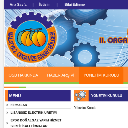
Ana Sayfa
|
İletişim
|
Bilgi Edinme
OSB HAKKINDA
HABER ARŞİVİ
YÖNETİM KURULU
MENÜ
YÖNETIM KURULU
FİRMALAR
Yönetim Kurulu
LİSANSSIZ ELEKTRİK ÜRETİMİ
EPDK DOĞALGAZ YAPIM HİZMET
SERTİFİKALI FİRMALAR