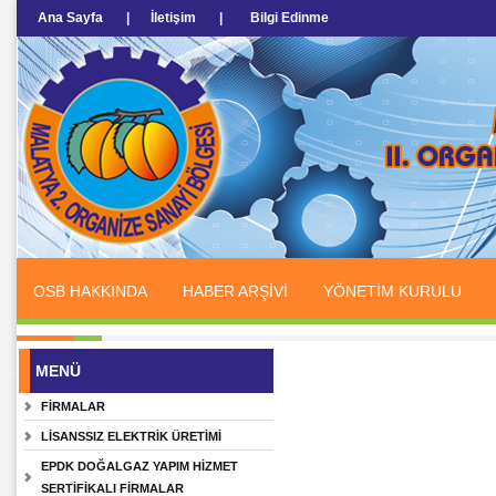
Ana Sayfa
|
İletişim
|
Bilgi Edinme
OSB HAKKINDA
HABER ARŞİVİ
YÖNETİM KURULU
MENÜ
FİRMALAR
LİSANSSIZ ELEKTRİK ÜRETİMİ
EPDK DOĞALGAZ YAPIM HİZMET
SERTİFİKALI FİRMALAR