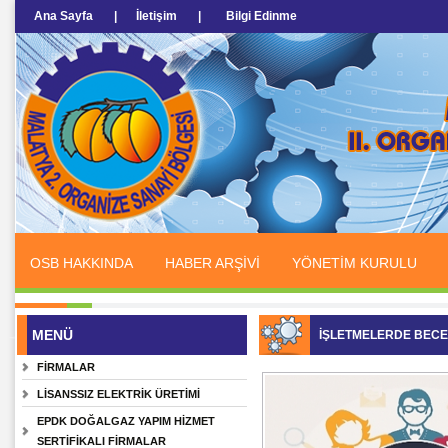
Ana Sayfa
|
İletişim
|
Bilgi Edinme
OSB HAKKINDA
HABER ARŞİVİ
YÖNETİM KURULU
MENÜ
İŞLETMELERDE BECER
FİRMALAR
LİSANSSIZ ELEKTRİK ÜRETİMİ
EPDK DOĞALGAZ YAPIM HİZMET
SERTİFİKALI FİRMALAR