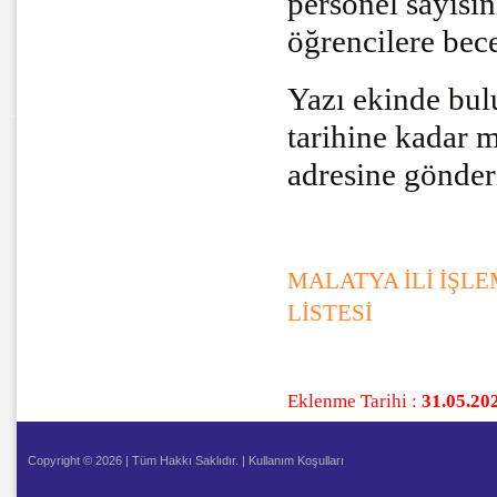
personel sayısı
öğrencilere bec
Yazı ekinde bul
tarihine kadar 
adresine gönder
MALATYA İLİ İŞL
LİSTESİ
Eklenme Tarihi :
31.05.20
Copyright © 2026 | Tüm Hakkı Saklıdır. |
Kullanım Koşulları