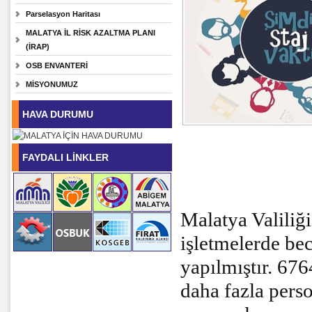
Parselasyon Haritası
MALATYA İL RİSK AZALTMA PLANI
(İRAP)
OSB ENVANTERİ
MİSYONUMUZ
HAVA DURUMU
FAYDALI LİNKLER
Malatya Valiliğ
işletmelerde bec
yapılmıştır. 67
daha fazla person